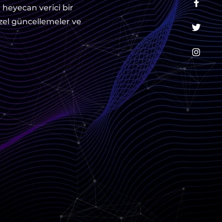
e heyecan verici bir
özel güncellemeler ve