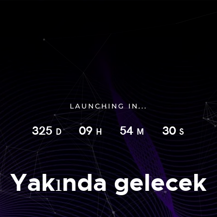
LAUNCHING IN...
325
09
54
30
D
H
M
S
Yakında gelecek