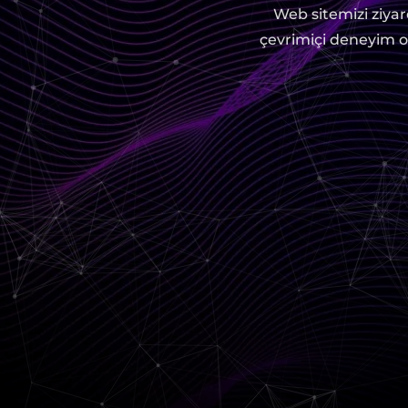
Web sitemizi ziyare
çevrimiçi deneyim ol